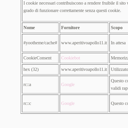
I cookie necessari contribuiscono a rendere fruibile il sito 
grado di funzionare correttamente senza questi cookie.
Nome
Fornitore
Scopo
#yootheme/cache#
www.aperitivoapollo11.it
In attesa
CookieConsent
Cookiebot
Memorizza
hex (32)
www.aperitivoapollo11.it
Utilizzat
Questo co
rc::a
Google
validi rap
rc::c
Google
Questo co