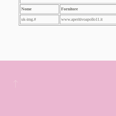
Nome
Fornitore
uk-img.#
www.aperitivoapollo11.it