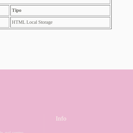
Tipo
HTML Local Storage
Info
la
, nel centro