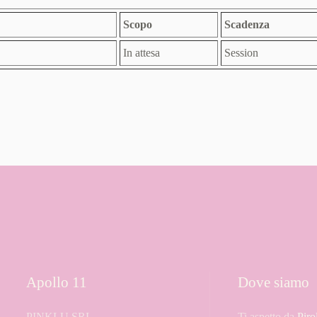
Scopo
Scadenza
In attesa
Session
Apollo 11
Dove siamo
PINKLU SRL
Ti aspetto da
Piro